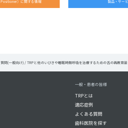
ht Positioner）に関する情報
製品・サー
質問(一般向け)
/
TRPと他のいびきや睡眠時無呼吸を治療するための舌の再教育
一般・患者の皆様
TRPとは
適応症例
よくある質問
歯科医院を探す